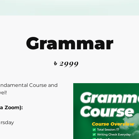
Grammar
৳ 2999
ndamental Course and
el!
ia Zoom):
ursday