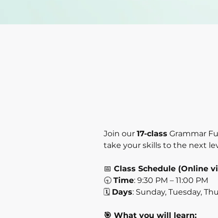
Join our
17-class
Grammar Fu
take your skills to the next lev
📅
Class Schedule (Online v
🕤
Time
: 9:30 PM – 11:00 PM
🗓️
Days
: Sunday, Tuesday, Th
🎯 What you will learn: