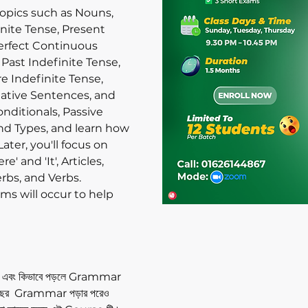
 topics such as Nouns,
nite Tense, Present
erfect Continuous
 Past Indefinite Tense,
e Indefinite Tense,
gative Sentences, and
onditionals, Passive
nd Types, and learn how
ater, you'll focus on
 and 'It', Articles,
erbs, and Verbs.
ms will occur to help
 এবং কিভাবে পড়লে Grammar
এত বছর Grammar পড়ার পরেও